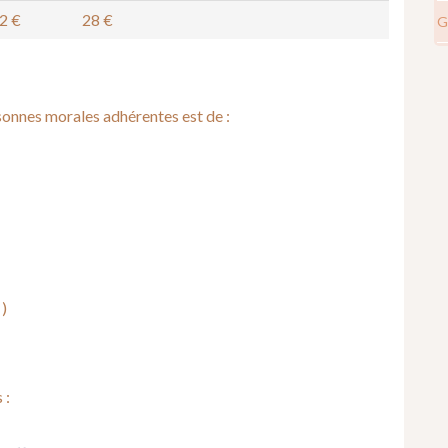
2 €
28 €
G
rsonnes morales adhérentes est de :
 )
 :