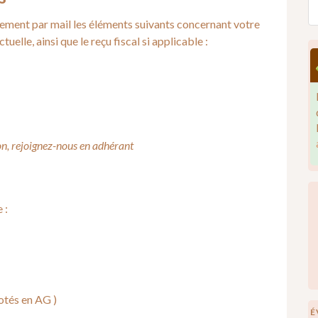
uement par mail les éléments suivants concernant votre
uelle, ainsi que le reçu fiscal si applicable :
ion, rejoignez-nous en adhérant
 :
otés en AG )
É