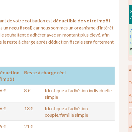
nt de votre cotisation est
déductible de votre impôt
ns un
reçu fiscal
) car nous sommes un organisme d’intérêt
le souhaitent d’adhérer avec un montant plus élevé, afin
e le reste à charge après déduction fiscale sera fortement
A
éduction
Reste à charge réel
’impôt
F
6 €
8 €
Identique à l’adhésion individuelle
A
simple
c
6 €
13 €
Identique à l’adhésion
A
couple/famille simple
9 €
21 €
E