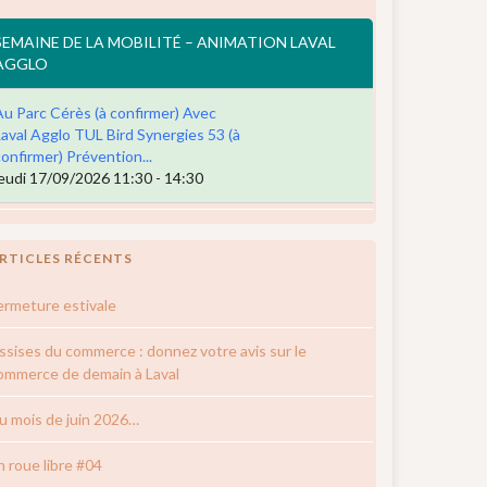
SEMAINE DE LA MOBILITÉ – ANIMATION LAVAL
AGGLO
Au Parc Cérès (à confirmer) Avec
Laval Agglo TUL Bird Synergies 53 (à
confirmer) Prévention...
jeudi 17/09/2026 11:30 - 14:30
RTICLES RÉCENTS
ermeture estivale
ssises du commerce : donnez votre avis sur le
ommerce de demain à Laval
u mois de juin 2026…
n roue libre #04