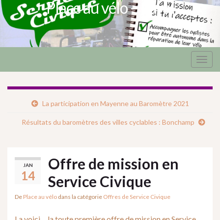
Place au vélo – Laval
Togg
navig
La participation en Mayenne au Baromètre 2021
Résultats du baromètres des villes cyclables : Bonchamp
Offre de mission en
JAN
14
Service Civique
De
Place au vélo
dans la catégorie
Offres de Service Civique
La voici… la toute première offre de mission en Service