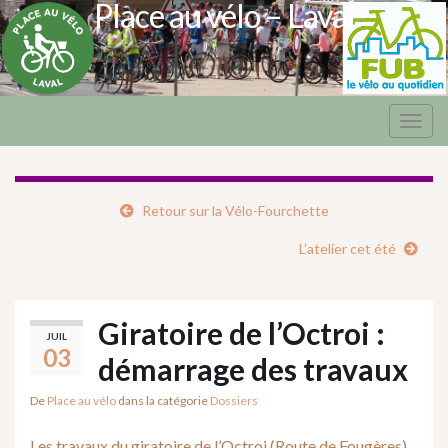
Place au vélo – Laval
Togg
navig
Retour sur la Vélo-Fourchette
L’atelier cet été
Giratoire de l’Octroi :
JUIL
03
démarrage des travaux
De
Place au vélo
dans la catégorie
Dossiers
Les travaux du giratoire de l’Octroi (Route de Fougères)