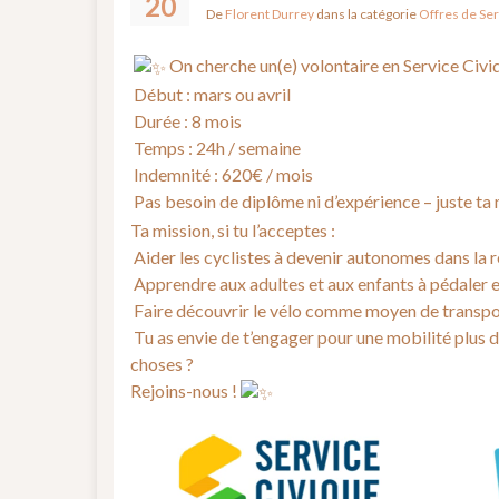
20
De
Florent Durrey
dans la catégorie
Offres de Ser
On cherche un(e) volontaire en Service Civi
Début : mars ou avril
Durée : 8 mois
Temps : 24h / semaine
Indemnité : 620€ / mois
Pas besoin de diplôme ni d’expérience – juste ta 
Ta mission, si tu l’acceptes :
Aider les cyclistes à devenir autonomes dans la r
Apprendre aux adultes et aux enfants à pédaler 
Faire découvrir le vélo comme moyen de transport
Tu as envie de t’engager pour une mobilité plus d
choses ?
Rejoins-nous !
Lecteur
vidéo