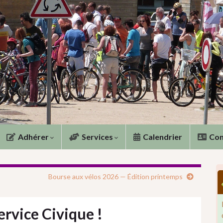
Adhérer
Services
Calendrier
Con
Bourse aux vélos 2026 — Édition printemps
ervice Civique !