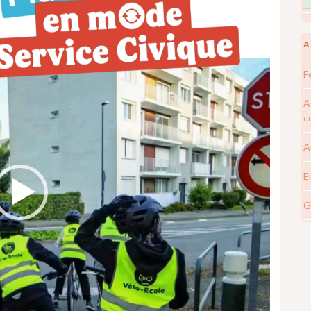
A
F
A
c
A
E
G