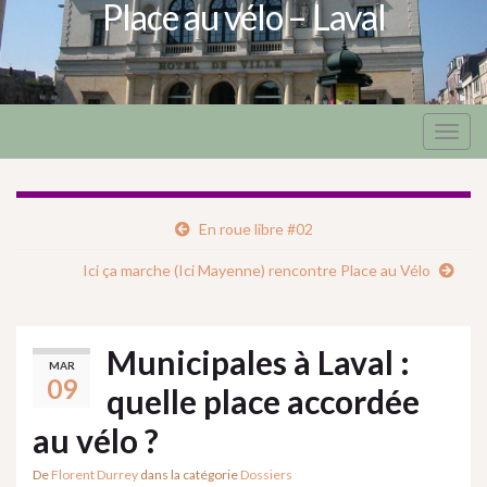
Place au vélo – Laval
Togg
navig
En roue libre #02
Ici ça marche (Ici Mayenne) rencontre Place au Vélo
Municipales à Laval :
MAR
09
quelle place accordée
au vélo ?
De
Florent Durrey
dans la catégorie
Dossiers