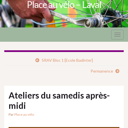
Place au vélo – Laval
Togg
navig
SRAV Bloc 1 [Ecole Badinter]
Permanence
Ateliers du samedis après-
midi
Par
Place au vélo