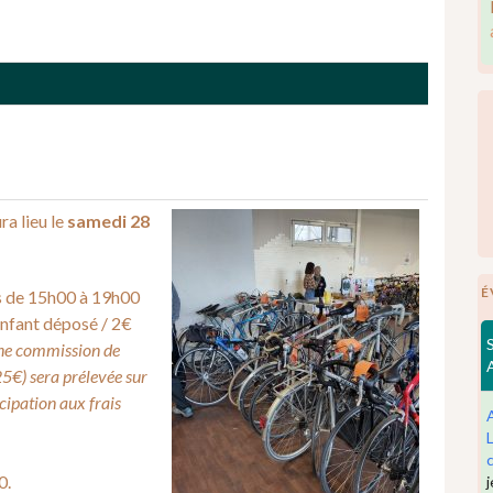
ra lieu le
samedi 28
É
s de 15h00 à 19h00
enfant déposé / 2€
e commission de
€) sera prélevée sur
icipation aux frais
0.