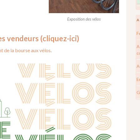
Exposition des vélos
A
F
es vendeurs (cliquez-ici)
A
t de la bourse aux vélos
.
c
A
E
G