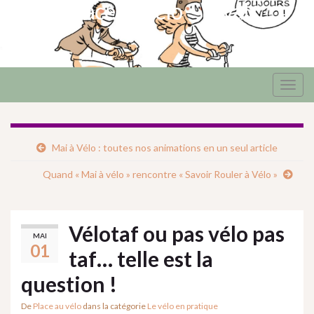
Place au vélo – Laval
Togg
navig
Mai à Vélo : toutes nos animations en un seul article
Quand « Mai à vélo » rencontre « Savoir Rouler à Vélo »
Vélotaf ou pas vélo pas
MAI
01
taf… telle est la
question !
De
Place au vélo
dans la catégorie
Le vélo en pratique