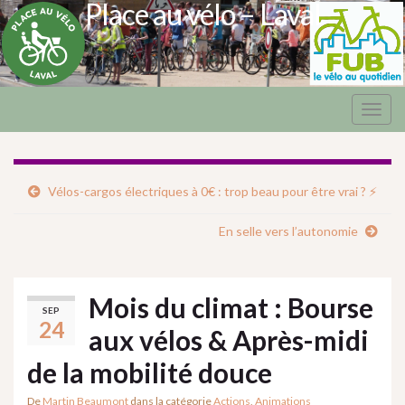
Place au vélo – Laval
Togg
navig
Vélos-cargos électriques à 0€ : trop beau pour être vrai ? ⚡
En selle vers l’autonomie
Mois du climat : Bourse
SEP
24
aux vélos & Après-midi
de la mobilité douce
De
Martin Beaumont
dans la catégorie
Actions
,
Animations