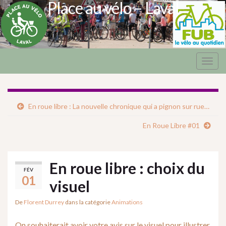
Place au vélo – Laval
Togg
navig
En roue libre : La nouvelle chronique qui a pignon sur rue…
En Roue Libre #01
En roue libre : choix du
FÉV
01
visuel
De
Florent Durrey
dans la catégorie
Animations
On souhaiterait avoir votre avis sur le visuel pour illustrer