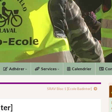
Adhérer
Services
Calendrier
Con
SRAV Bloc 1 [Ecole Badinter]
ter]