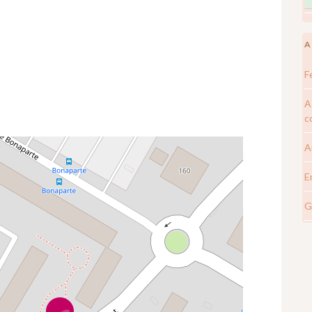
A
F
A
c
A
E
G