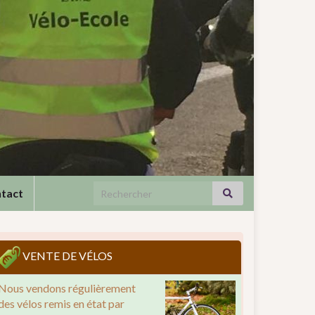
Search for:
tact
VENTE DE VÉLOS
Nous vendons régulièrement
des vélos remis en état par