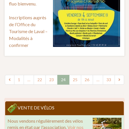
fluo bienvenu.
Inscriptions auprès
de l’Office du
Tourisme de Laval –
Modalités à
confirmer
1
…
22
23
24
25
26
…
33
VENTE DE VÉLOS
Nous vendons régulièrement des vélos
remis en état par l'association.
Voir nos