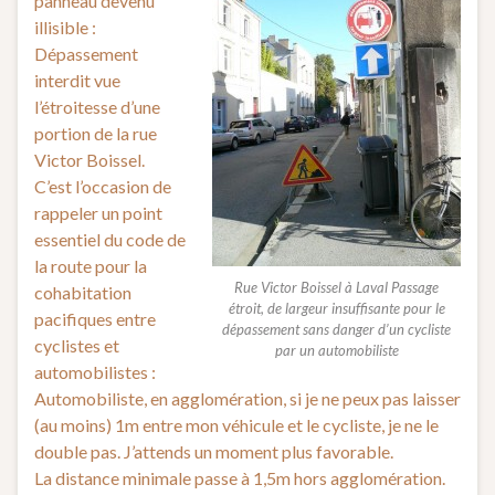
panneau devenu
illisible :
Dépassement
interdit vue
l’étroitesse d’une
portion de la rue
Victor Boissel.
C’est l’occasion de
rappeler un point
essentiel du code de
la route pour la
Rue Victor Boissel à Laval Passage
cohabitation
étroit, de largeur insuffisante pour le
pacifiques entre
dépassement sans danger d’un cycliste
cyclistes et
par un automobiliste
automobilistes :
Automobiliste, en agglomération, si je ne peux pas laisser
(au moins) 1m entre mon véhicule et le cycliste, je ne le
double pas. J’attends un moment plus favorable.
La distance minimale p
asse à 1,5m hors agglomération.