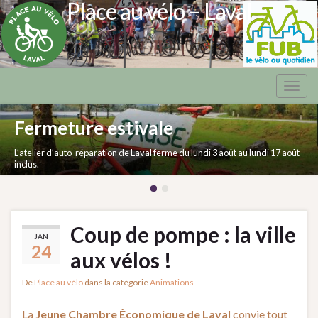
Place au vélo – Laval
Togg
navig
Fermeture estivale
L’atelier d’auto-réparation de Laval ferme du lundi 3 août au lundi 17 août
inclus.
Coup de pompe : la ville
JAN
24
aux vélos !
De
Place au vélo
dans la catégorie
Animations
La
Jeune Chambre Économique de Laval
convie tout