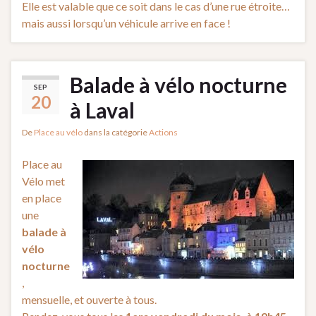
Elle est valable que ce soit dans le cas d’une rue étroite…
mais aussi lorsqu’un véhicule arrive en face !
Balade à vélo nocturne
SEP
20
à Laval
De
Place au vélo
dans la catégorie
Actions
Place au
Vélo met
en place
une
balade à
vélo
nocturne
,
mensuelle, et ouverte à tous.