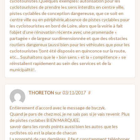
cyclotouristes.Quelques exemples: autorisation pour les
cyclotouristes de prendre les sens interdits en centre ville,
pistes cyclables de conception dangereuse, que ce soit en
centre ville ou en périphérie,absence de pistes cyclables pour
les cyclotouristes en bord de Loire, alors que la voirie à fait
l’objet d’une rénovation récente avec une promenade «
partagée » de largeur surdimensionnée et que des obstacles
routiers dangereux (aussi bien pour les véhicules que pour les
cyclotouristes !)ont été disposés en quinconce sur la route,
etc… Souhaitons que le » bon sens » et la « compétence » se
réinstallent rapidement au sein des services et de la
municipalité!.
THORETON
sur
03/11/2017
#
Entièrement d’accord avec le message de byczyk.
Quand je pars de chez moi, je ne sais pas si je vais revenir. Plus
de pistes cyclabes BIEN MARQUEE,
savoir dans les ronds points aussi bien les autos que les
cyclistes où est la place de chacun
La propreté de ces dernières, il faut constamment téléphoner