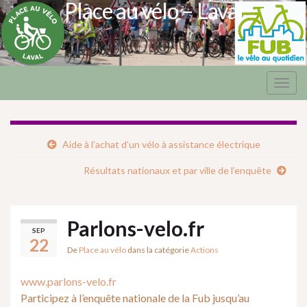
Place au vélo – Laval
Togg
navig
Aide à l’achat d’un vélo à assistance électrique
Résultats nationaux et par ville de l’enquête
Parlons-velo.fr
SEP
22
De
Place au vélo
dans la catégorie
Actions
www.parlons-velo.fr
Participez à l’enquête nationale de la Fub jusqu’au