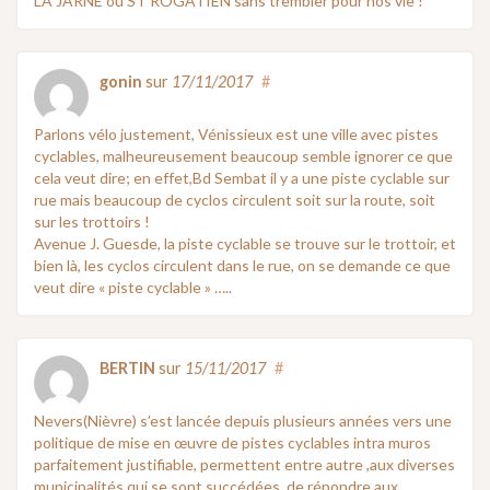
LA JARNE ou ST ROGATIEN sans trembler pour nos vie !
gonin
sur
17/11/2017
#
Parlons vélo justement, Vénissieux est une ville avec pistes
cyclables, malheureusement beaucoup semble ignorer ce que
cela veut dire; en effet,Bd Sembat il y a une piste cyclable sur
rue mais beaucoup de cyclos circulent soit sur la route, soit
sur les trottoirs !
Avenue J. Guesde, la piste cyclable se trouve sur le trottoir, et
bien là, les cyclos circulent dans le rue, on se demande ce que
veut dire « piste cyclable » …..
BERTIN
sur
15/11/2017
#
Nevers(Nièvre) s’est lancée depuis plusieurs années vers une
politique de mise en œuvre de pistes cyclables intra muros
parfaitement justifiable, permettent entre autre ,aux diverses
municipalités qui se sont succédées ,de répondre aux