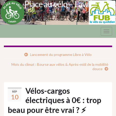
Place au vélo – Laval
Togg
navig
Lancement du programme Libre à Vélo
Mois du climat : Bourse aux vélos & Après-midi de la mobilité
douce
Vélos-cargos
SEP
10
électriques à 0€ : trop
beau pour être vrai ? ⚡