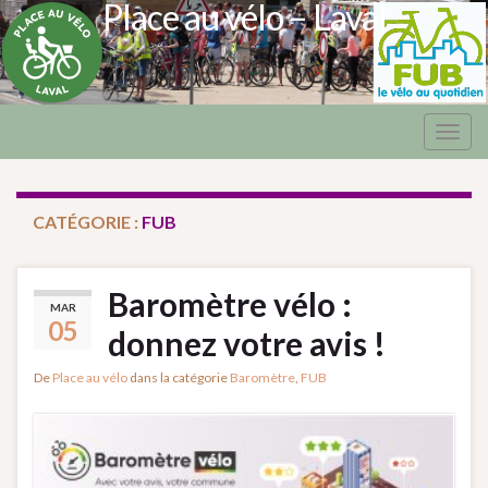
Place au vélo – Laval
Togg
navig
CATÉGORIE :
FUB
Baromètre vélo :
MAR
05
donnez votre avis !
De
Place au vélo
dans la catégorie
Baromètre
,
FUB