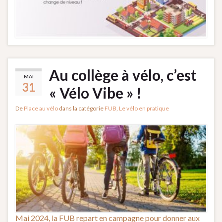
Au collège à vélo, c’est
MAI
31
« Vélo Vibe » !
De
Place au vélo
dans la catégorie
FUB
,
Le vélo en pratique
Mai 2024, la FUB repart en campagne pour donner aux