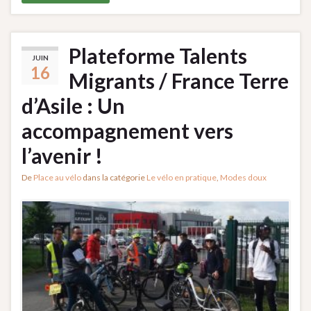
Plateforme Talents
JUIN
16
Migrants / France Terre
d’Asile : Un
accompagnement vers
l’avenir !
De
Place au vélo
dans la catégorie
Le vélo en pratique
,
Modes doux