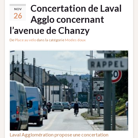
Concertation de Laval
NOV
26
Agglo concernant
l’avenue de Chanzy
De
Place au vélo
dans la catégorie
Modes doux
Laval Agglomération propose une concertation