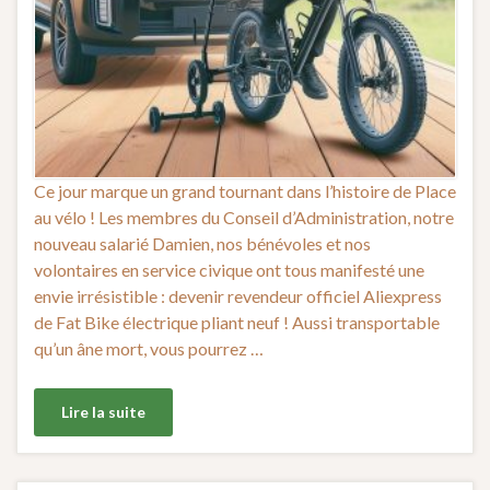
Ce jour marque un grand tournant dans l’histoire de Place
au vélo ! Les membres du Conseil d’Administration, notre
nouveau salarié Damien, nos bénévoles et nos
volontaires en service civique ont tous manifesté une
envie irrésistible : devenir revendeur officiel Aliexpress
de Fat Bike électrique pliant neuf ! Aussi transportable
qu’un âne mort, vous pourrez …
Lire la suite