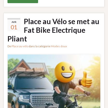
Place au Vélo se met au
AVR
01
Fat Bike Electrique
Pliant
De
Place au vélo
dans la catégorie
Modes doux