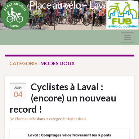
Place au vélo – Laval
Togg
navig
CATÉGORIE :
MODES DOUX
Cyclistes à Laval :
JUIN
04
(encore) un nouveau
record !
De
Place au vélo
dans la catégorie
Modes doux