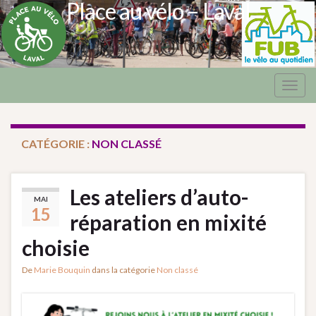
Place au vélo – Laval
Togg
navig
CATÉGORIE :
NON CLASSÉ
Les ateliers d’auto-
MAI
15
réparation en mixité
choisie
De
Marie Bouquin
dans la catégorie
Non classé