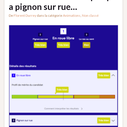
a pignon sur rue…
De
Florent Durrey
dans la catégorie
Animations
,
Non classé