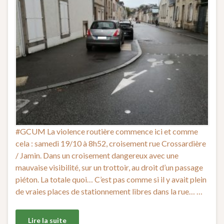
#GCUM La violence routière commence ici et comme
cela : samedi 19/10 à 8h52, croisement rue Crossardière
/ Jamin. Dans un croisement dangereux avec une
mauvaise visibilité, sur un trottoir, au droit d’un passage
piéton. La totale quoi… C’est pas comme si il y avait plein
de vraies places de stationnement libres dans la rue… …
Lire la suite