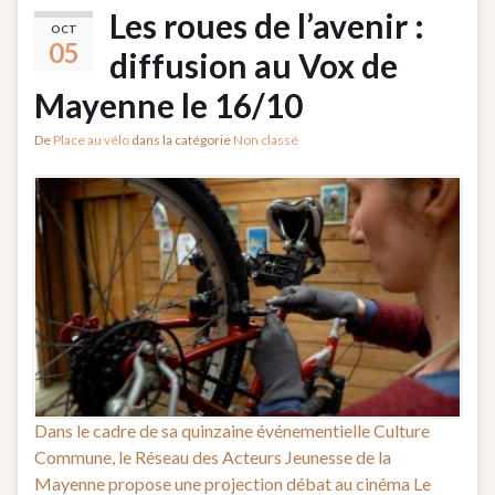
Les roues de l’avenir :
OCT
05
diffusion au Vox de
Mayenne le 16/10
De
Place au vélo
dans la catégorie
Non classé
Dans le cadre de sa quinzaine événementielle Culture
Commune, le Réseau des Acteurs Jeunesse de la
Mayenne propose une projection débat au cinéma Le