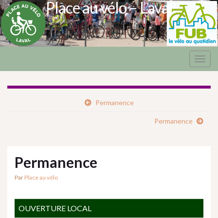
Place au vélo – Laval
Togg
navig
Permanence
Permanence
Permanence
Par
Place au vélo
OUVERTURE LOCAL