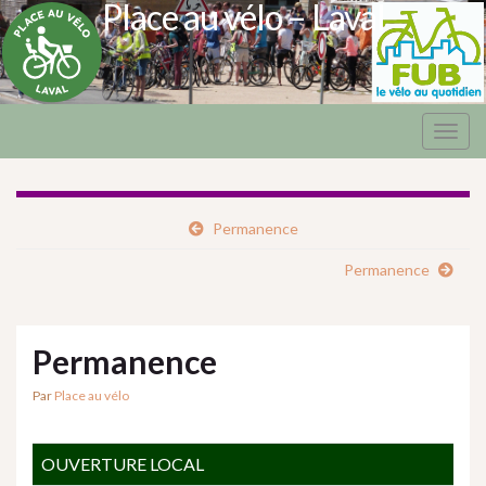
Place au vélo – Laval
Togg
navig
Permanence
Permanence
Permanence
Par
Place au vélo
OUVERTURE LOCAL