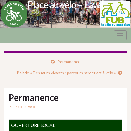
Place au vélo – Laval
Togg
navig
Permanence
Balade « Des murs vivants : parcours street art à vélo »
Permanence
Par
Place au vélo
OUVERTURE LOCAL