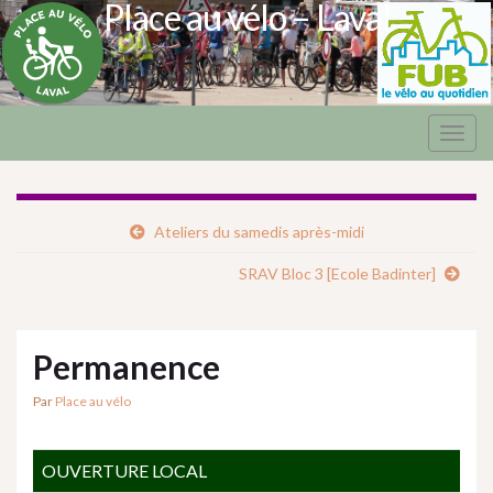
Place au vélo – Laval
Togg
navig
Ateliers du samedis après-midi
SRAV Bloc 3 [Ecole Badinter]
Permanence
Par
Place au vélo
OUVERTURE LOCAL