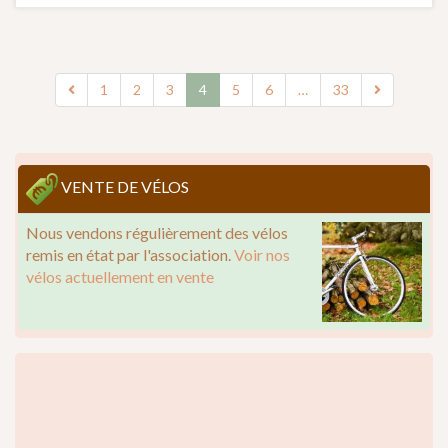
1
2
3
4
5
6
…
33
VENTE DE VÉLOS
Nous vendons régulièrement des vélos
remis en état par l'association.
Voir nos
vélos actuellement en vente