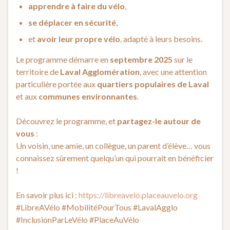
apprendre à faire du vélo
,
se déplacer en sécurité
,
et
avoir leur propre vélo
, adapté à leurs besoins.
Le programme démarre en
septembre 2025
sur le
territoire de
Laval Agglomération
, avec une attention
particulière portée aux
quartiers populaires de Laval
et aux
communes environnantes
.
Découvrez le programme, et
partagez-le autour de
vous
:
Un voisin, une amie, un collègue, un parent d’élève… vous
connaissez sûrement quelqu’un qui pourrait en bénéficier
!
En savoir plus ici :
https://libreavelo.placeauvelo.org
#LibreAVélo #MobilitéPourTous #LavalAgglo
#InclusionParLeVélo #PlaceAuVélo