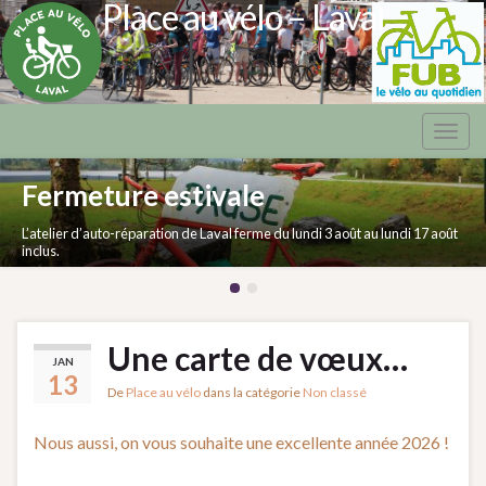
Place au vélo – Laval
Togg
navig
Fermeture estivale
L’atelier d’auto-réparation de Laval ferme du lundi 3 août au lundi 17 août
inclus.
Une carte de vœux…
JAN
13
De
Place au vélo
dans la catégorie
Non classé
Nous aussi, on vous souhaite une excellente année 2026 !