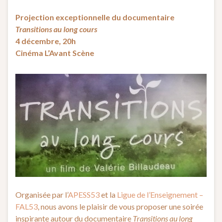
Projection exceptionnelle du documentaire
Transitions au long cours
4 décembre, 20h
Cinéma L’Avant Scène
Organisée par l’
APESS53
et la
Ligue de l’Enseignement –
FAL53
, nous avons le plaisir de vous proposer une soirée
inspirante autour du documentaire
Transitions au long