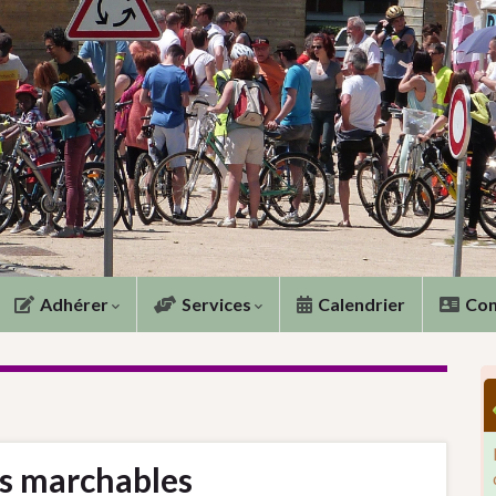
Adhérer
Services
Calendrier
Con
es marchables