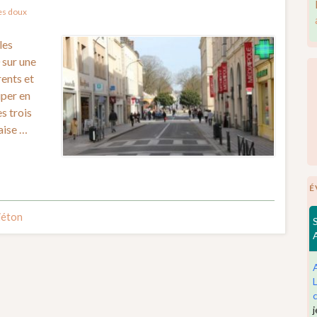
s doux
les
 sur une
rents et
iper en
s trois
aise …
É
iéton