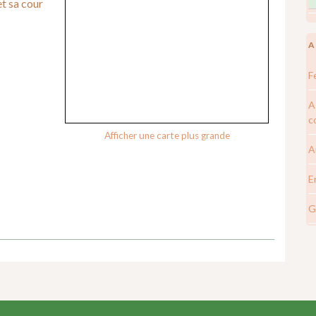
et sa cour
A
F
A
c
Afficher une carte plus grande
A
E
G