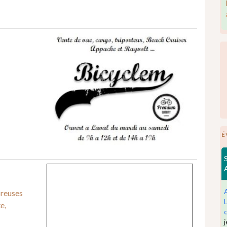
É
breuses
e,