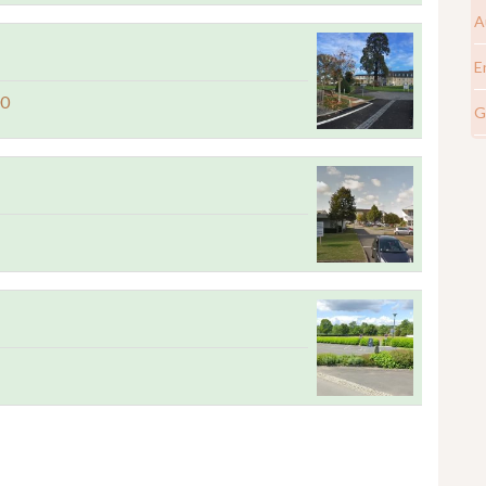
A
E
00
G