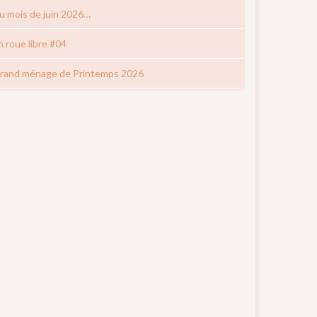
u mois de juin 2026…
n roue libre #04
rand ménage de Printemps 2026