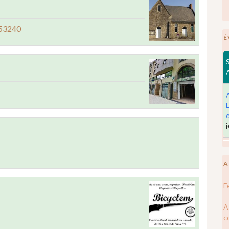
 53240
É
A
F
A
c